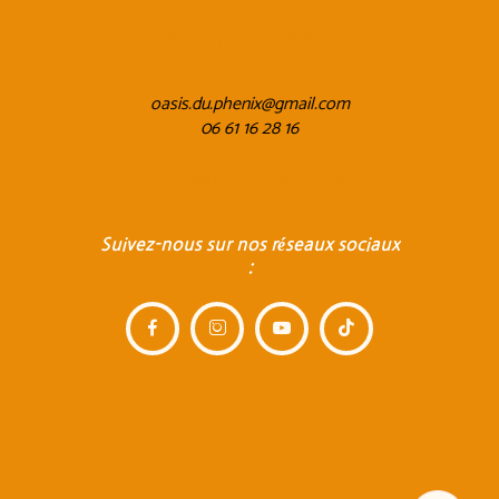
oasis.du.phenix@gmail.com
oasis.du.phenix@gmail.com
06 61 16 28 16
oasis.du.phenix@gmail.com
Suivez-nous sur nos réseaux sociaux
:



